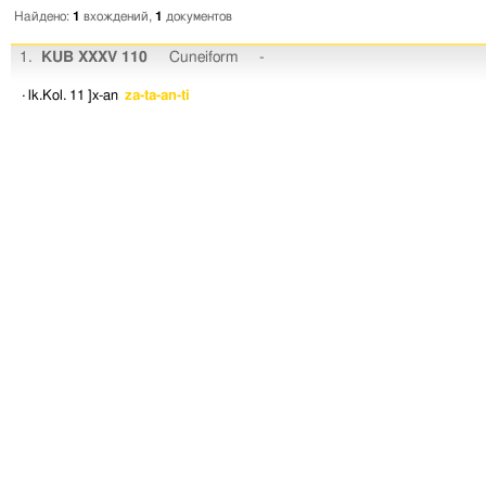
Найдено:
1
вхождений,
1
документов
1.
KUB XXXV 110
Cuneiform
-
· lk.Kol. 11
]x-an
za-ta-an-ti