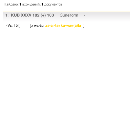
Найдено:
1
вхождений,
1
документов
1.
KUB XXXV 102 (+) 103
Cuneiform
-
· Vs.II 5
[ ]x
wa-šu
za-ar-ta=ku-wa=(a)ta
[