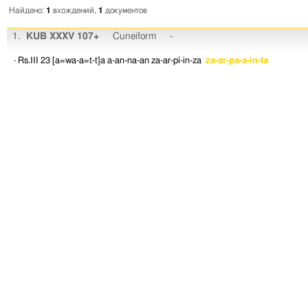
Найдено:
1
вхождений,
1
документов
1.
KUB XXXV 107+
Cuneiform
-
· Rs.III 23
[a=wa-a=t-t]a
a-an-na-an
za-ar-pí-in-za
za-ar-pa-a-in-ta