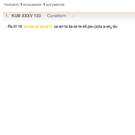
Найдено:
1
вхождений,
1
документов
1.
KUB XXXV 133
Cuneiform
-
· Rs.III 16
za-ap-pí-ya-al-li
za-an-ta
ša-at-te-eš
pa=(a)ta
a-wi
-du
5