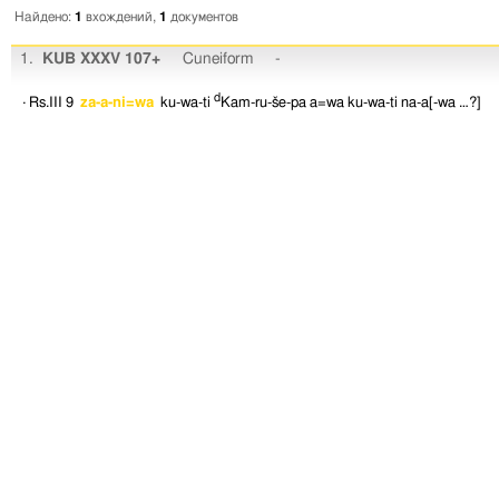
Найдено:
1
вхождений,
1
документов
1.
KUB XXXV 107+
Cuneiform
-
d
· Rs.III 9
za-a-ni=wa
ku-wa-ti
Kam-ru-še-pa
a=wa
ku-wa-ti
na-a[-wa
…?]