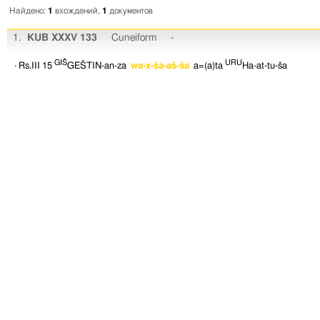
Найдено:
1
вхождений,
1
документов
1.
KUB XXXV 133
Cuneiform
-
GIŠ
URU
· Rs.III 15
GEŠTIN-an-za
wa-x-ša-aš-ša
a=(a)ta
Ha-at-tu-ša