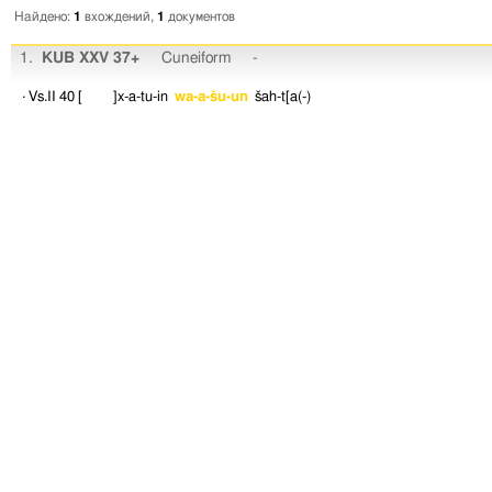
Найдено:
1
вхождений,
1
документов
1.
KUB XXV 37+
Cuneiform
-
· Vs.II 40
[ ]x-a-tu-in
wa-a-šu-un
šah-t[a(-)