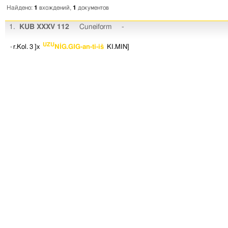
Найдено:
1
вхождений,
1
документов
1.
KUB XXXV 112
Cuneiform
-
UZU
· r.Kol. 3
]x
NÍG.GIG-an-ti-iš
KI.MIN
]