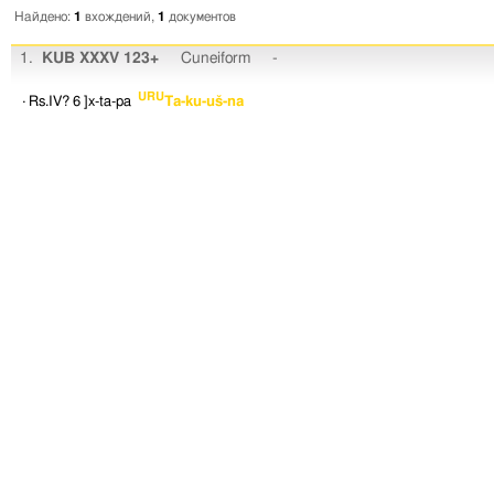
Найдено:
1
вхождений,
1
документов
1.
KUB XXXV 123+
Cuneiform
-
URU
· Rs.IV? 6
]x-ta-pa
Ta-ku-uš-na