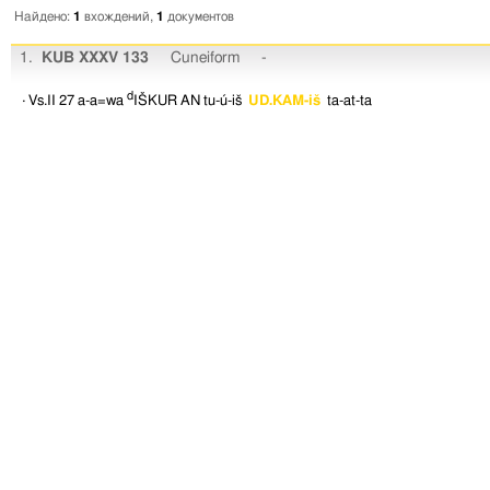
Найдено:
1
вхождений,
1
документов
1.
KUB XXXV 133
Cuneiform
-
d
· Vs.II 27
a-a=wa
IŠKUR
AN
tu-ú-iš
UD.KAM-iš
ta-at-ta