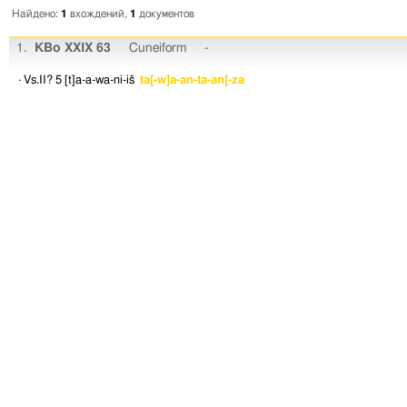
Найдено:
1
вхождений,
1
документов
1.
KBo XXIX 63
Cuneiform
-
· Vs.II? 5
[t]a-a-wa-ni-iš
ta[-w]a-an-ta-an[-za