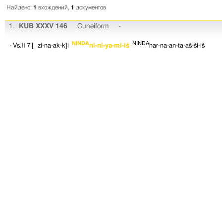
Найдено:
1
вхождений,
1
документов
1.
KUB XXXV 146
Cuneiform
-
NINDA
NINDA
· Vs.II 7
[ zi-na-ak-k]i
ni-ni-ya-mi-iš
har-na-an-ta-aš-ši-iš