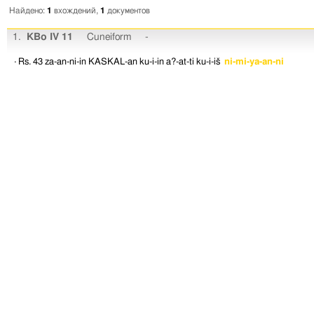
Найдено:
1
вхождений,
1
документов
1.
KBo IV 11
Cuneiform
-
· Rs. 43
za-an-ni-in
KASKAL-an
ku-i-in
a?-at-ti
ku-i-iš
ni-mi-ya-an-ni