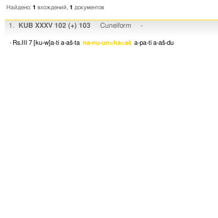
Найдено:
1
вхождений,
1
документов
1.
KUB XXXV 102 (+) 103
Cuneiform
-
· Rs.III 7
[ku-w]a-ti
a-aš-ta
na-nu-un=ha=aš
a-pa-ti
a-aš-du