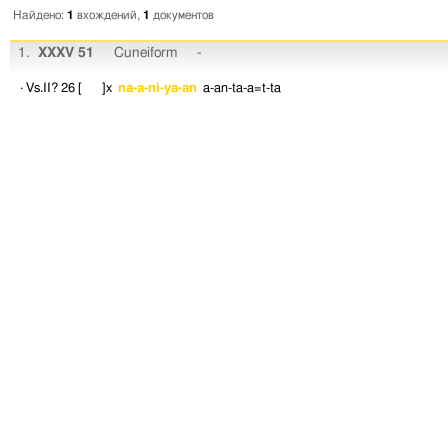
Найдено:
1
вхождений,
1
документов
1.
XXXV 51
Cuneiform
-
· Vs.II? 26
[ ]x
na-a-ni-ya-an
a-an-ta-a=t-ta