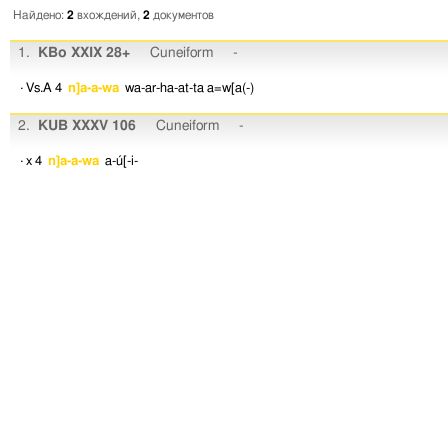
Найдено:
2
вхождений,
2
документов
1.
KBo XXIX 28+
Cuneiform
-
· Vs.A 4
n]a-a-wa
wa-ar-ha-at-ta
a=w[a(-)
2.
KUB XXXV 106
Cuneiform
-
· x 4
n]a-a-wa
a-ú[-i-