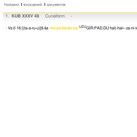
Найдено:
1
вхождений,
1
документов
1.
KUB XXXV 48
Cuneiform
-
UZU
· Vs.II 16
[(ta-a-ru-u)]š-ša
mi-ya-ša-an-za
GÌR.PAD.DU
hal(-hal»-za-ni-i