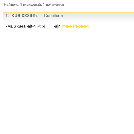
Найдено:
1
вхождений,
1
документов
1.
KUB XXXII 9+
Cuneiform
-
· Vs. 6
ku-ra[-a]t-ni
i-ti
x[ -a]n
ma-a-ar[-da-a-ti