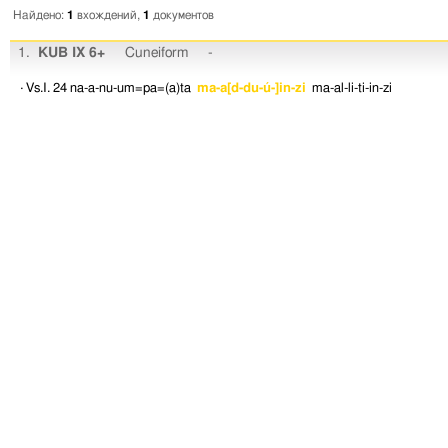
Найдено:
1
вхождений,
1
документов
1.
KUB IX 6+
Cuneiform
-
· Vs.I. 24
na-a-nu-um=pa=(a)ta
ma-a[d-du-ú-]in-zi
ma-al-li-ti-in-zi