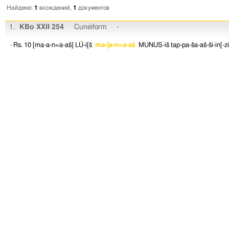
Найдено:
1
вхождений,
1
документов
1.
KBo XXII 254
Cuneiform
-
· Rs. 10
[ma-a-n=a-aš]
LÚ-i[š
ma-]a-n=a-aš
MUNUS-iš
tap-pa-ša-aš-ši-in[-zi