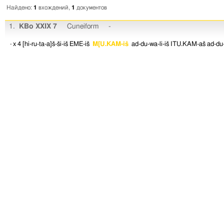
Найдено:
1
вхождений,
1
документов
1.
KBo XXIX 7
Cuneiform
-
· x 4
[hi-ru-ta-a]š-ši-iš
EME-iš
M[U.KAM-iš
ad-du-wa-li-iš
ITU.KAM-aš
ad-du-