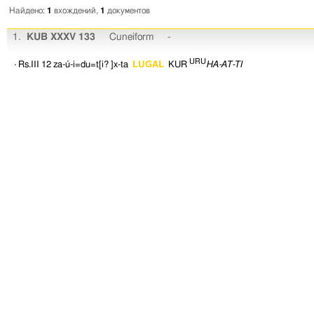
Найдено:
1
вхождений,
1
документов
1.
KUB XXXV 133
Cuneiform
-
URU
· Rs.III 12
za-ú-i=du=t[i?
]x-ta
LUGAL
KUR
HA-AT-TI