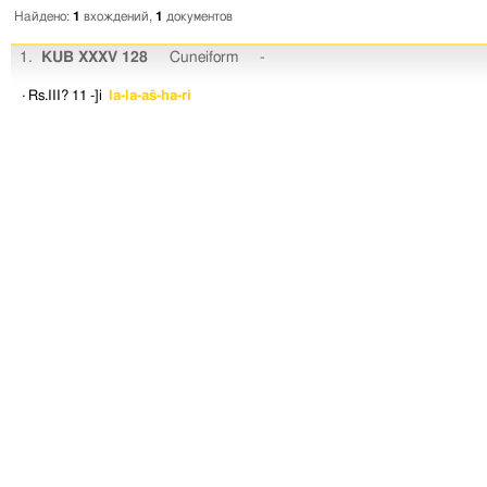
Найдено:
1
вхождений,
1
документов
1.
KUB XXXV 128
Cuneiform
-
· Rs.III? 11
-]i
la-la-aš-ha-ri