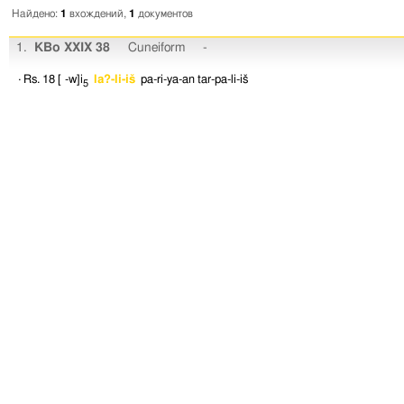
Найдено:
1
вхождений,
1
документов
1.
KBo XXIX 38
Cuneiform
-
· Rs. 18
[ -w]i
la?-li-iš
pa-ri-ya-an
tar-pa-li-iš
5