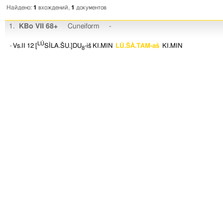
Найдено:
1
вхождений,
1
документов
1.
KBo VII 68+
Cuneiform
-
LÚ
· Vs.II 12
[
SÌLA.ŠU.]DU
-iš
KI.MIN
LÚ.ŠÀ.TAM-aš
KI.MIN
8