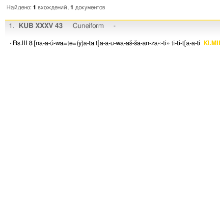
Найдено:
1
вхождений,
1
документов
1.
KUB XXXV 43
Cuneiform
-
· Rs.III 8
[na-a-ú-wa=te=(y)a-ta
t]a-a-u-wa-aš-ša-an-za«-ti»
ti-ti-t[a-a-ti
KI.MI