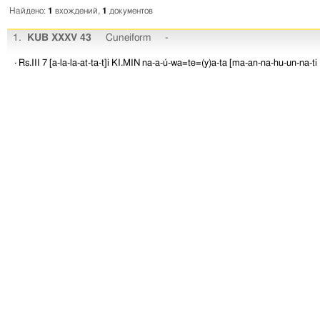
Найдено:
1
вхождений,
1
документов
1.
KUB XXXV 43
Cuneiform
-
· Rs.III 7
[a-la-la-at-ta-t]i
KI.MIN
na-a-ú-wa=te=(y)a-ta
[ma-an-na-hu-un-na-ti