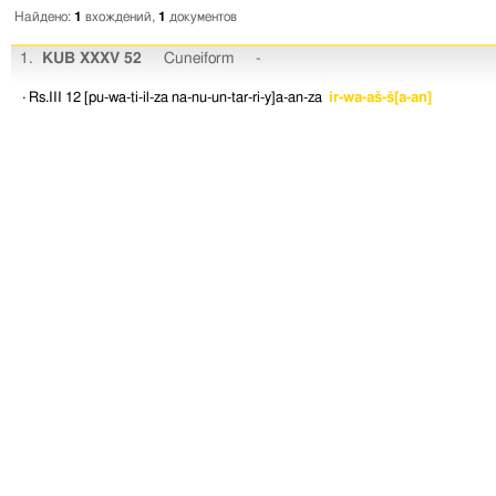
Найдено:
1
вхождений,
1
документов
1.
KUB XXXV 52
Cuneiform
-
· Rs.III 12
[pu-wa-ti-il-za
na-nu-un-tar-ri-y]a-an-za
ir-wa-aš-š[a-an]