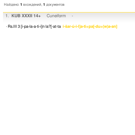
Найдено:
1
вхождений,
1
документов
1.
KUB XXXII 14+
Cuneiform
-
· Rs.III 3
[i-pa-la-a-ti-i]n
la?[-at-ta
i-šar-ú-i-l]a-ti=pa[-du=(w)a-an]