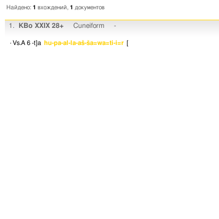
Найдено:
1
вхождений,
1
документов
1.
KBo XXIX 28+
Cuneiform
-
· Vs.A 6
-t]a
hu-pa-al-la-aš-ša=wa=ti-i=r
[