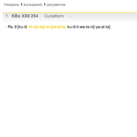
Найдено:
1
вхождений,
1
документов
1.
KBo XXII 254
Cuneiform
-
· Rs. 9
[ku-iš
hi-r]u-ta[-ni-]ya-at-ta
ku-iš
ti-wa-ta-ni[-ya-at-ta]