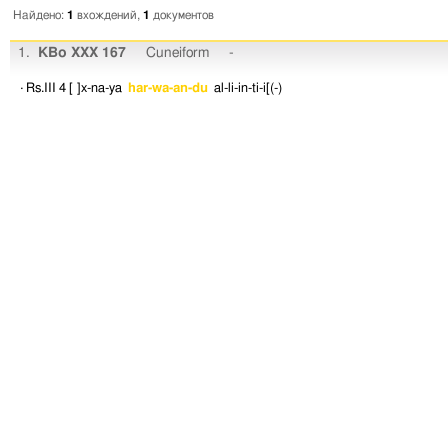
Найдено:
1
вхождений,
1
документов
1.
KBo XXX 167
Cuneiform
-
· Rs.III 4
[ ]x-na-ya
har-wa-an-du
al-li-in-ti-i[(-)