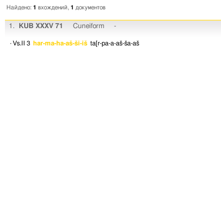
Найдено:
1
вхождений,
1
документов
1.
KUB XXXV 71
Cuneiform
-
· Vs.II 3
har-ma-ha-aš-ši-iš
ta[r-pa-a-aš-ša-aš