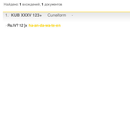
Найдено:
1
вхождений,
1
документов
1.
KUB XXXV 123+
Cuneiform
-
· Rs.IV? 12
]x
ha-an-da-wa-te-en