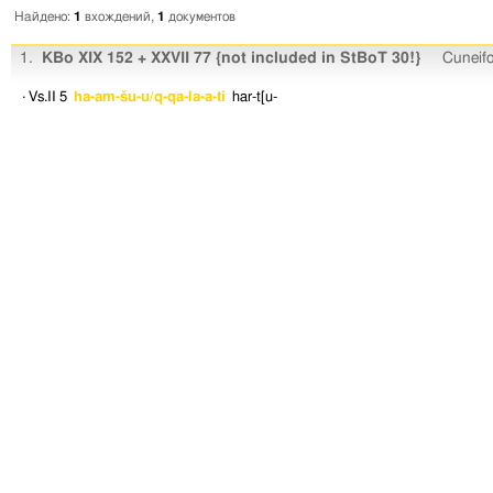
Найдено:
1
вхождений,
1
документов
1.
KBo XIX 152 + XXVII 77 {not included in StBoT 30!}
Cune
· Vs.II 5
ha-am-šu-u/q-qa-la-a-ti
har-t[u-