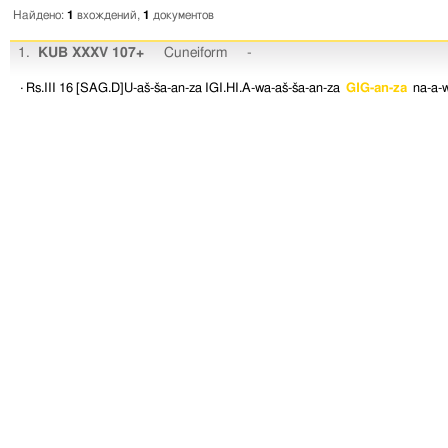
Найдено:
1
вхождений,
1
документов
1.
KUB XXXV 107+
Cuneiform
-
· Rs.III 16
[SAG.D]U-aš-ša-an-za
IGI.HI.A-wa-aš-ša-an-za
GIG-an-za
na-a-