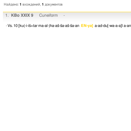
Найдено:
1
вхождений,
1
документов
1.
KBo XXIX 9
Cuneiform
-
· Vs. 10
[ku(-i-iš=tar
ma-al-)ha-aš-ša-aš-ša-an
EN-ya]
a-ad-du[-wa-a-a]l
a-an-