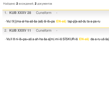
Найдено:
2
вхождений,
2
документов
1.
KUB XXXV 28
Cuneiform
-
· Vs.I 9
[(ma-al-ha-aš-ša-)aš(-ši-iš=pa
EN-aš)
tap-p]a-ad-du
ta-a-pa-ru
2.
KUB XXXV 11
Cuneiform
-
· Vs.II 8
ni-iš=pa=aš
a-ah-ha-ša-a[m(-mi-iš
SÍSKUR-iš
EN-aš)
da-a-ru-uš-ša