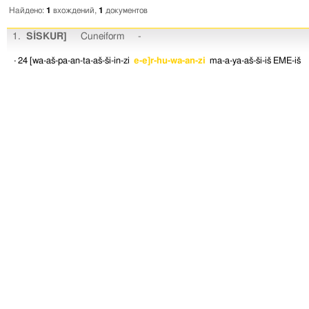
Найдено:
1
вхождений,
1
документов
1.
SÍSKUR]
Cuneiform
-
· 24
[wa-aš-pa-an-ta-aš-ši-in-zi
e-e]r-hu-wa-an-zi
ma-a-ya-aš-ši-iš
EME-iš