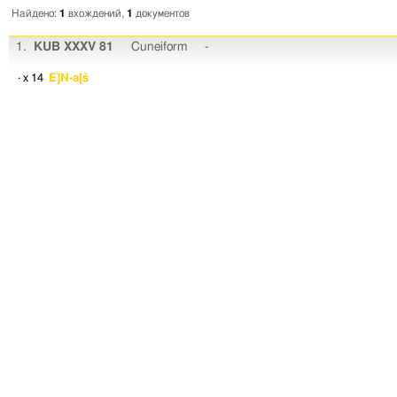
Найдено:
1
вхождений,
1
документов
1.
KUB XXXV 81
Cuneiform
-
· x 14
E]N-a[š