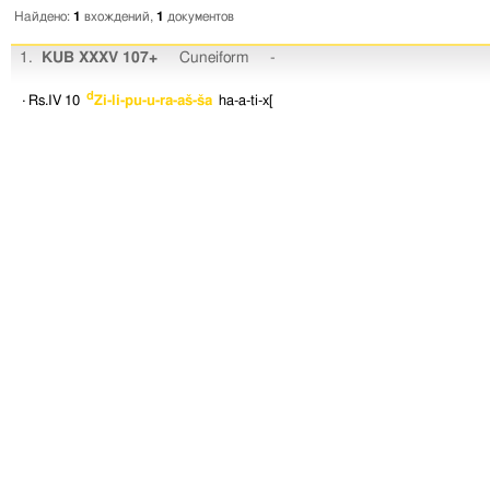
Найдено:
1
вхождений,
1
документов
1.
KUB XXXV 107+
Cuneiform
-
d
· Rs.IV 10
Zi-li-pu-u-ra-aš-ša
ha-a-ti-x[