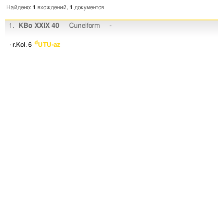
Найдено:
1
вхождений,
1
документов
1.
KBo XXIX 40
Cuneiform
-
d
· r.Kol. 6
UTU-az