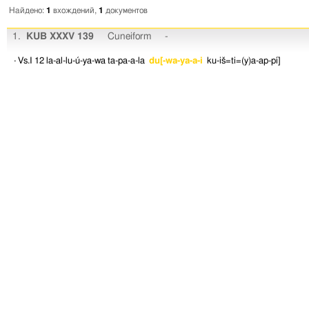
Найдено:
1
вхождений,
1
документов
1.
KUB XXXV 139
Cuneiform
-
· Vs.I 12
la-al-lu-ú-ya-wa
ta-pa-a-la
du[-wa-ya-a-i
ku-iš=ti=(y)a-ap-pí]