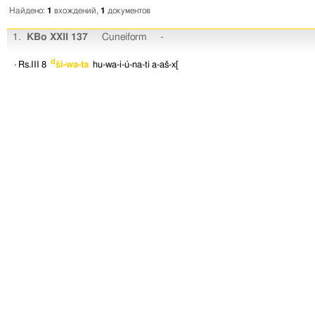
Найдено:
1
вхождений,
1
документов
1.
KBo XXII 137
Cuneiform
-
d
· Rs.III 8
ši-wa-ta
hu-wa-i-ú-na-ti
a-aš-x[