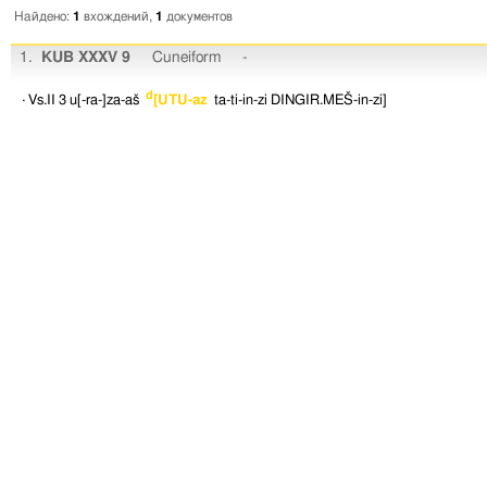
Найдено:
1
вхождений,
1
документов
1.
KUB XXXV 9
Cuneiform
-
d
· Vs.II 3
u[-ra-]za-aš
[UTU-az
ta-ti-in-zi
DINGIR.MEŠ-in-zi]