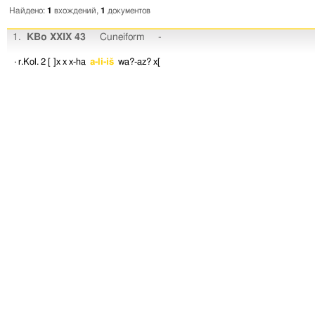
Найдено:
1
вхождений,
1
документов
1.
KBo XXIX 43
Cuneiform
-
· r.Kol. 2
[ ]x
x
x-ha
a-li-iš
wa?-az?
x[