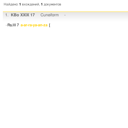
Найдено:
1
вхождений,
1
документов
1.
KBo XXIX 17
Cuneiform
-
· Rs.III 7
a-ar-ra-ya-an-za
[