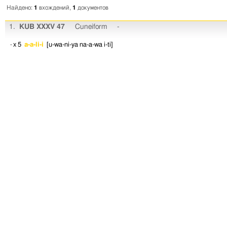
Найдено:
1
вхождений,
1
документов
1.
KUB XXXV 47
Cuneiform
-
· x 5
a-a-li-i
[u-wa-ni-ya
na-a-wa
i-ti]