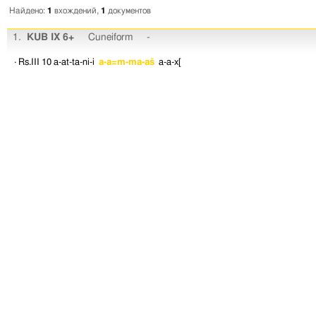
Найдено:
1
вхождений,
1
документов
1.
KUB IX 6+
Cuneiform
-
· Rs.III 10
a-at-ta-ni-i
a-a=m-ma-aš
a-a-x[