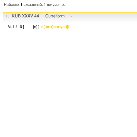
Найдено:
1
вхождений,
1
документов
1.
KUB XXXV 44
Cuneiform
-
· Vs.II! 10
[ ]x[ ]
a[-ar-r]a-a-ya-t[i